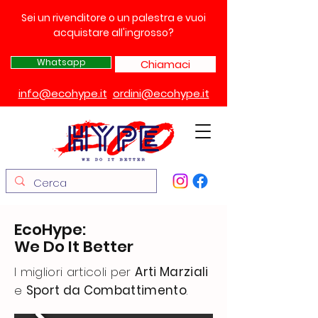
Sei un rivenditore o un palestra e vuoi
acquistare all'ingrosso?
Whatsapp
Chiamaci
info@ecohype.it
ordini@ecohype.it
EcoHype:
We Do It Better
I migliori articoli per
Arti Marziali
e
Sport da Combattimento
.