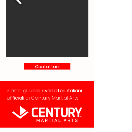
Contattaci
Siamo gli
unici rivenditori italiani
ufficiali
di Century Martial Arts.