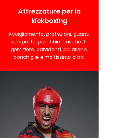
Attrezzature per la
kickboxing
Abbigliamento, protezioni, guanti,
scarpette, paratibie, caschetti,
gomitiere, paradenti, paraseno,
conchiglie e moltissimo altro.