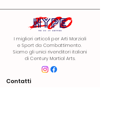
I migliori articoli per Arti Marziali
e Sport da Combattimento.
Siamo gli unici rivenditori italiani
di Century Martial Arts.
Contatti
EcoHype
info@ecohype.it
ordini@ecohype.it
ecohypesas@pec.it
​+39
333 8064919
Categorie Shop
Divise Kickboxing