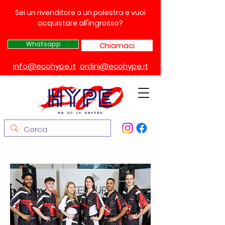
Sei un rivenditore o un palestra e vuoi
acquistare all'ingrosso?
Whatsapp
Chiamaci
info@ecohype.it
ordini@ecohype.it